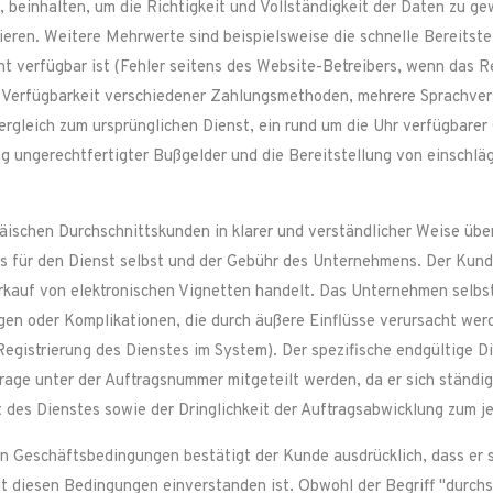
beinhalten, um die Richtigkeit und Vollständigkeit der Daten zu ge
ieren. Weitere Mehrwerte sind beispielsweise die schnelle Bereitst
ht verfügbar ist (Fehler seitens des Website-Betreibers, wenn das Re
 Verfügbarkeit verschiedener Zahlungsmethoden, mehrere Sprachvers
ergleich zum ursprünglichen Dienst, ein rund um die Uhr verfügbare
ung ungerechtfertigter Bußgelder und die Bereitstellung von einsc
ischen Durchschnittskunden in klarer und verständlicher Weise üb
es für den Dienst selbst und der Gebühr des Unternehmens. Der Kunde
rkauf von elektronischen Vignetten handelt. Das Unternehmen selbst i
gen oder Komplikationen, die durch äußere Einflüsse verursacht wer
Registrierung des Dienstes im System). Der spezifische endgültige D
ge unter der Auftragsnummer mitgeteilt werden, da er sich ständig 
rt des Dienstes sowie der Dringlichkeit der Auftragsabwicklung zum j
Geschäftsbedingungen bestätigt der Kunde ausdrücklich, dass er si
it diesen Bedingungen einverstanden ist. Obwohl der Begriff "durchs