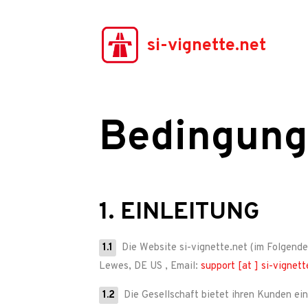
si-vignette.net
Bedingung
1. EINLEITUNG
1.1
Die Website
si-vignette.net
(im Folgende
Lewes, DE US
, Email:
support [at ] si-vignett
1.2
Die Gesellschaft bietet ihren Kunden ei