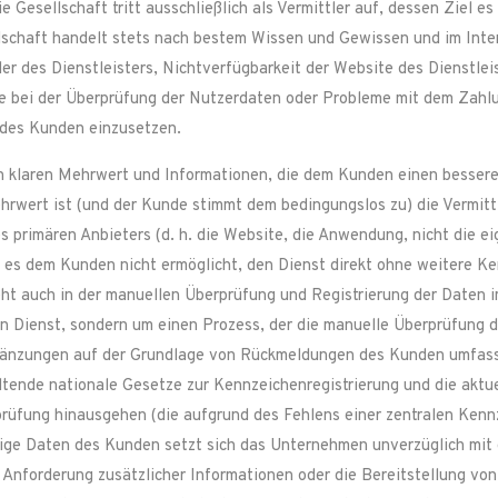
e Gesellschaft tritt ausschließlich als Vermittler auf, dessen Ziel es
ellschaft handelt stets nach bestem Wissen und Gewissen und im Int
ler des Dienstleisters, Nichtverfügbarkeit der Website des Dienstle
eme bei der Überprüfung der Nutzerdaten oder Probleme mit dem Zah
n des Kunden einzusetzen.
en klaren Mehrwert und Informationen, die dem Kunden einen besseren
hrwert ist (und der Kunde stimmt dem bedingungslos zu) die Vermitt
s primären Anbieters (d. h. die Website, die Anwendung, nicht die ei
) es dem Kunden nicht ermöglicht, den Dienst direkt ohne weitere Ke
ht auch in der manuellen Überprüfung und Registrierung der Daten i
en Dienst, sondern um einen Prozess, der die manuelle Überprüfung 
rgänzungen auf der Grundlage von Rückmeldungen des Kunden umfasst
tende nationale Gesetze zur Kennzeichenregistrierung und die aktu
rüfung hinausgehen (die aufgrund des Fehlens einer zentralen Kennz
dige Daten des Kunden setzt sich das Unternehmen unverzüglich mit
 Anforderung zusätzlicher Informationen oder die Bereitstellung von