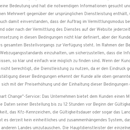
ine Bedeutung und hat die notwendigen Informationen gesucht und 
inen Mehrwert gegenüber der ursprünglichen Dienstleistung enthält,
uch damit einverstanden, dass der Auftrag im Vermittlungsmodus bea
d oder nach der Vermittlung des Dienstes auf der Website jederzeit
ensetzung in diesen Bedingungen nicht klar definiert, aber der Kund
s gesamten Bestellvorgangs zur Verfügung steht. Im Rahmen der Be
Webzugangsstandards einzuhalten, um sicherzustellen, dass die Inf
ssen, so klar und einfach wie möglich zu finden sind. Wenn der Kun
r nicht berechtigt, die Dienstleistung zu nutzen, da er den Eindruck
Bestätigung dieser Bedingungen erkennt der Kunde alle oben genannt
t sich mit der Preiserhöhung und der Einhaltung dieser Bedingungen
Smart Change"-Service: Das Unternehmen bietet dem Kunden einen M
e Daten seiner Bestellung bis zu 12 Stunden vor Beginn der Gültigke
hkeit, das Kfz-Kennzeichen, die Gültigkeitsdauer oder sogar das Lan
bt es derzeit kein einheitliches und zusammenhängendes System, das
 anderen Landes umzutauschen. Die Hauptdienstleister der einzelnen