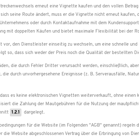
Streckenwechsels erneut eine Vignette kaufen und den vollen Betra
sich seine Route ändert, muss er die Vignette nicht erneut kaufen, d
des Unternehmens oder durch Kontaktaufnahme mit dem Kundensupport
 mit doppelten Käufen und bietet maximale Flexibilität bei der R
vor, den Dienstleister einseitig zu wechseln, um eine schnelle und 
gt so, dass sich weder der Preis noch die Qualität der bestellten Di
en, die durch Fehler Dritter verursacht werden, einschließlich, aber
, die durch unvorhergesehene Ereignisse (z. B. Serverausfälle, Natu
dass es keine elektronischen Vignetten weiterverkauft, ohne einen
siert die Zahlung der Mautgebühren für die Nutzung der mautpflich
hnitt
1.2.1
dargelegt.
edingungen für die Website (im Folgenden "AGB" genannt) regeln d
 die Website abgeschlossenen Vertrag über die Erbringung von Dien