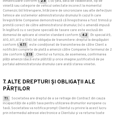
înmatriculare conform §
2.8
); (ii) țară, dată de valabilitate, tip de
vinietă sau categorie de vehicul selectate incorect la momentul
Comenzii; (iii) întrerupere, întârziere de sincronizare sau alte defecțiuni
tehnice ale sistemelor administratorului drumului în cazul în care
înregistrările Companiei demonstrează că înregistrarea a fost trimisă și
primită corect de către administratorul drumului; (iv) o amendă impusă
în legătură cu o secțiune specială de taxare care este exclusă din
domeniul de aplicare al vinietei standard conform §
4.2
(în special A9,
A10, A11, A13 și S16); (e) obligația de transmitere: dreptul la despăgubiri
conform §
6.7.1
este condiționat de transmiterea de către Client a
notificării complete de plată a amenzii către Companie în termenul de 2
zile conform §
2.13
; Clientul va furniza, de asemenea, confirmarea
plății amenzii (dacă este plătită) și orice imagine justificativă de pe
portalul administratorului drumului care arată starea vinietei.
7. ALTE DREPTURI ȘI OBLIGAȚII ALE
PĂRȚILOR
7.1.
Societatea are dreptul de a se retrage din Contract din cauza
incapacității de a plăti taxa pentru utilizarea drumurilor europene cu
taxă. Societatea va notifica prompt Clientul cu privire la acest lucru
prin intermediul adresei electronice a Clientului și va returna toate