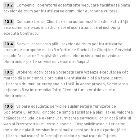
10.2
Compania : operatorul acestui site web, care facilitează plata
taxelor de drum pentru utilizarea drumurilor europene cu taxă.
10.3
Consumator: un Client care nu acționează în cadrul activității
sale comerciale sau în cadrul altei afaceri atunci când încheie și
execută Contractul.
10.4
Serviciu: aranjarea plății taxelor de drum pentru utilizarea
drumurilor europene cu taxă oferite de Societate Clienților. Serviciul
include facilitarea înregistrării vehiculelor în sistemul de viniete
electronice și alte servicii cu valoare adăugată.
10.5
Brokeraj: activitatea Societății care vizează executarea cât
mai rapidă și eficientă a ordinului Clientului de plată a taxei pentru
utilizarea drumurilor europene cu taxă. În acest proces, Societatea
acționează ca intermediar între Client și furnizorul de viniete
electronice.
10.6
Valoare adăugată: serviciile suplimentare furnizate de
Societate Clientului, dincolo de simpla facilitare a plății Taxei. Valoarea
adăugată include, de exemplu: furnizarea serviciului chiar dacă site-ul
web al Prestatorului nu este disponibil. Disponibilitatea diferitelor
metode de plată. Versiuni în mai multe limbi pentru o experiență de
utilizare mai ușoară. Informații mai clare și mai ușor de înțeles.