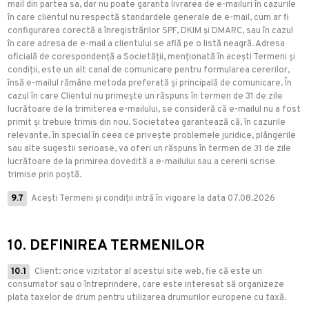
mail din partea sa, dar nu poate garanta livrarea de e-mailuri în cazurile
în care clientul nu respectă standardele generale de e-mail, cum ar fi
configurarea corectă a înregistrărilor SPF, DKIM și DMARC, sau în cazul
în care adresa de e-mail a clientului se află pe o listă neagră. Adresa
oficială de corespondență a Societății, menționată în acești Termeni și
condiții, este un alt canal de comunicare pentru formularea cererilor,
însă e-mailul rămâne metoda preferată și principală de comunicare. În
cazul în care Clientul nu primește un răspuns în termen de 31 de zile
lucrătoare de la trimiterea e-mailului, se consideră că e-mailul nu a fost
primit și trebuie trimis din nou. Societatea garantează că, în cazurile
relevante, în special în ceea ce privește problemele juridice, plângerile
sau alte sugestii serioase, va oferi un răspuns în termen de 31 de zile
lucrătoare de la primirea dovedită a e-mailului sau a cererii scrise
trimise prin poștă.
9.7
Acești Termeni și condiții intră în vigoare la data 07.08.2026
10. DEFINIREA TERMENILOR
10.1
Client: orice vizitator al acestui site web, fie că este un
consumator sau o întreprindere, care este interesat să organizeze
plata taxelor de drum pentru utilizarea drumurilor europene cu taxă.