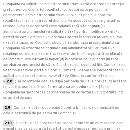
Compania va solicita administratorului drumului să efectueze corecția
gratuit pentru Client; (c) rezultatul corecției este pe deplin în
competența administratorului drumului și sunt posibile doar trei
rezultate: (i) administratorul drumului va accepta corecția gratuit, prin
urmare, vinieta corectată este valabilă fără alte acțiuni; (ii)
administratorul drumului va solicita o taxă pentru modificare - într-un
astfel de caz, Compania va informa Clientul în scris cu privire la suma
exactă a taxei, iar Clientul trebuie să aprobe taxa în scris înainte ca
Compania să efectueze acțiunea; (iii) administratorul drumului va
respinge corecția, prin urmare, vinieta rămâne înregistrată pe plăcuța
de înmatriculare introdusă inițial; (d) în cazurile de la punctul (ii) fără
aprobarea onorariului de către Client sau de la punctul (iii), Compania nu
va rambursa nicio parte din prețul Comenzii, deoarece inexactitatea a
apărut pe baza datelor completate de Client în conformitate cu
§
2.8
; (e) solicitările depuse după perioada de 7 zile prevăzută la litera
(a) vor fi procesate în conformitate cu procedura de la §6, dar
Compania nu garantează că încercarea de corectare va fi gratuită într-
un astfel de caz.
2.9
Compania este responsabilă pentru trimiterea comunicării pe
cale electronică de pe serverul Companiei.
2.10.
Clientul este conștient de toate cerințele de comunicare prin
e-mail și se va asigura că face tot ce este necesar pentru a primi e-