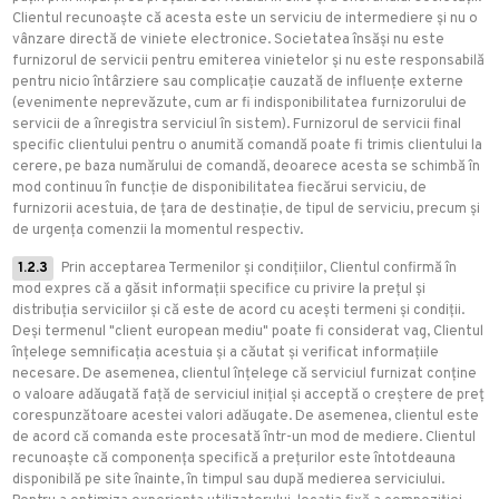
Clientul recunoaște că acesta este un serviciu de intermediere și nu o
vânzare directă de viniete electronice. Societatea însăși nu este
furnizorul de servicii pentru emiterea vinietelor și nu este responsabilă
pentru nicio întârziere sau complicație cauzată de influențe externe
(evenimente neprevăzute, cum ar fi indisponibilitatea furnizorului de
servicii de a înregistra serviciul în sistem). Furnizorul de servicii final
specific clientului pentru o anumită comandă poate fi trimis clientului la
cerere, pe baza numărului de comandă, deoarece acesta se schimbă în
mod continuu în funcție de disponibilitatea fiecărui serviciu, de
furnizorii acestuia, de țara de destinație, de tipul de serviciu, precum și
de urgența comenzii la momentul respectiv.
1.2.3
Prin acceptarea Termenilor și condițiilor, Clientul confirmă în
mod expres că a găsit informații specifice cu privire la prețul și
distribuția serviciilor și că este de acord cu acești termeni și condiții.
Deși termenul "client european mediu" poate fi considerat vag, Clientul
înțelege semnificația acestuia și a căutat și verificat informațiile
necesare. De asemenea, clientul înțelege că serviciul furnizat conține
o valoare adăugată față de serviciul inițial și acceptă o creștere de preț
corespunzătoare acestei valori adăugate. De asemenea, clientul este
de acord că comanda este procesată într-un mod de mediere. Clientul
recunoaște că componența specifică a prețurilor este întotdeauna
disponibilă pe site înainte, în timpul sau după medierea serviciului.