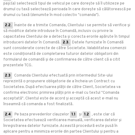
pași:(a) selectează tipul de vehicul pe care dorește să îl utilizeze pe
drumul cu taxă selectează perioada în care dorește să călătorească pe
drumul cu taxă (denumite în mod colectiv "comanda").
2.2.
Înainte de a trimite Comanda, Clientului i se permite să verifice și
să modifice datele introduse în Comandă, inclusiv cu privire la
capacitatea Clientului de a detecta și corecta erorile apărute în timpul
introducerii datelor în Comandă.
2.3.
Datele furnizate în Comandă
sunt considerate corecte de către Societate. Valabilitatea comenzii
este condiționată de completarea tuturor datelor obligatorii din
formularul de comandă și de confirmarea de către client că a citit
prezentele TCG.
2.3
Comanda Clientului efectuată prin intermediul Site-ului
reprezintă o propunere obligatorie de a încheia un Contract cu
Societatea. După efectuarea plății de către Client, Societatea va
confirma electronic primirea plății prin e-mail cu textul "Comanda
acceptată". Clientul este de acord și acceptă că acest e-mail nu
înseamnă că comanda a fost finalizată.
2.4
Pe baza prevederilor clauzelor
1.1
și
1.2
, este clar că
Societatea efectuează verificarea manuală, verificarea datelor și
înregistrarea datelor furnizate. Această procedură este pusă în
aplicare pentru a minimiza erorile din partea Clientului și pentru a