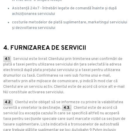
în vrac dintr-o singură locație
Asistență 24x7 - întrebări legate de comandă înainte și după
achiziționarea serviciului
costurile metodelor de plată suplimentare, marketingul serviciului
și dezvoltarea serviciului
4. FURNIZAREA DE SERVICII
4.1
Serviciul este livrat Clientului prin trimiterea unei confirmări de
plată a taxei pentru utilizarea serviciului din țara selectată la adresa
electronică după plata prețului serviciului și a taxei pentru utilizarea
drumurilor cu taxă. Confirmarea va veni sub forma unui e-mail,
alternativ prin alte mijloace de comunicare, și indică în mod clar că
Clientul are un serviciu activ. Clientul este de acord că orice alt e-mail
NU constituie activarea serviciului.
4.2.
Clientul este obligat să se informeze cu privire la valabilitatea
curentă a vinietelor la destinație.
4.3.
Clientul este de acord că
serviciul (cu excepția cazului în care se specifică altfel) nu acoperă
taxa pentru secțiunile speciale care sunt marcate vizibil ca secțiuni de
taxare suplimentare. Lista indicativă a tronsoanelor de autostradă
care trebuie plătite suplimentar pe loc: Autobahn 9 Pyhrn inclusiv