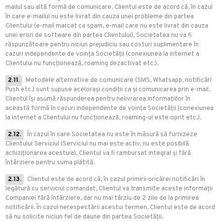
mailul sau altă formă de comunicare. Clientul este de acord că, în cazul
în care e-mailul nu este livrat din cauza unei probleme din partea
Clientului (e-mail marcat ca spam, e-mail care nu este livrat din cauza
unei erori de software din partea Clientului), Societatea nu va fi
răspunzătoare pentru niciun prejudiciu sau costuri suplimentare în
cazuri independente de voința Societății (conexiunea la internet a
Clientului nu funcționează, roaming dezactivat etc.).
2.11.
Metodele alternative de comunicare (SMS, Whatsapp, notificări
Push etc.) sunt supuse acelorași condiții ca și comunicarea prin e-mail.
Clientul își asumă răspunderea pentru nelivrarea informațiilor în
această formă în cazuri independente de voința Societății (conexiunea
la internet a Clientului nu funcționează, roaming-ul este oprit etc.).
2.12.
În cazul în care Societatea nu este în măsură să furnizeze
Clientului Serviciul (Serviciul nu mai este activ, nu este posibilă
achiziționarea acestuia), Clientul va fi rambursat integral și fără
întârziere pentru suma plătită.
2.13.
Clientul este de acord că, în cazul primirii oricărei notificări în
legătură cu serviciul comandat, Clientul va transmite aceste informații
Companiei fără întârziere, dar nu mai târziu de 2 zile de la primirea
notificării. În cazul nerespectării acestui termen, Clientul este de acord
să nu solicite niciun fel de daune din partea Societății.