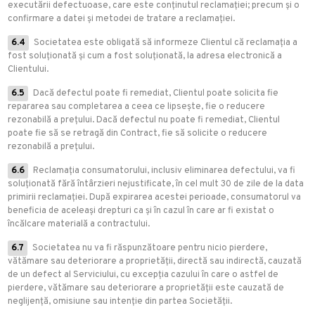
executării defectuoase, care este conținutul reclamației; precum și o
confirmare a datei și metodei de tratare a reclamației.
6.4
Societatea este obligată să informeze Clientul că reclamația a
fost soluționată și cum a fost soluționată, la adresa electronică a
Clientului.
6.5
Dacă defectul poate fi remediat, Clientul poate solicita fie
repararea sau completarea a ceea ce lipsește, fie o reducere
rezonabilă a prețului. Dacă defectul nu poate fi remediat, Clientul
poate fie să se retragă din Contract, fie să solicite o reducere
rezonabilă a prețului.
6.6
Reclamația consumatorului, inclusiv eliminarea defectului, va fi
soluționată fără întârzieri nejustificate, în cel mult 30 de zile de la data
primirii reclamației. După expirarea acestei perioade, consumatorul va
beneficia de aceleași drepturi ca și în cazul în care ar fi existat o
încălcare materială a contractului.
6.7
Societatea nu va fi răspunzătoare pentru nicio pierdere,
vătămare sau deteriorare a proprietății, directă sau indirectă, cauzată
de un defect al Serviciului, cu excepția cazului în care o astfel de
pierdere, vătămare sau deteriorare a proprietății este cauzată de
neglijență, omisiune sau intenție din partea Societății.