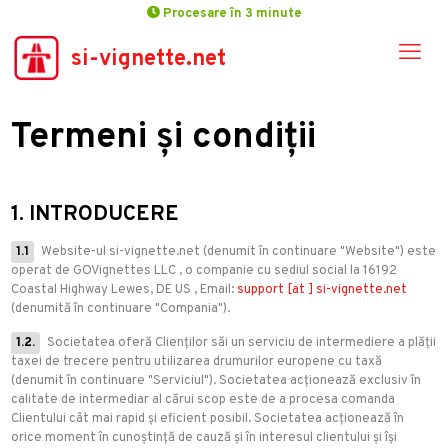
Procesare în 3 minute
si-vignette.net
Termeni și condiții
1. INTRODUCERE
1.1
Website-ul
si-vignette.net
(denumit în continuare "Website") este
operat de
GOVignettes LLC
, o companie cu sediul social la
16192
Coastal Highway Lewes, DE US
, Email:
support [at ] si-vignette.net
(denumită în continuare "Compania").
1.2.
Societatea oferă Clienților săi un serviciu de intermediere a plății
taxei de trecere pentru utilizarea drumurilor europene cu taxă
(denumit în continuare "Serviciul"). Societatea acționează exclusiv în
calitate de intermediar al cărui scop este de a procesa comanda
Clientului cât mai rapid și eficient posibil. Societatea acționează în
orice moment în cunoștință de cauză și în interesul clientului și își