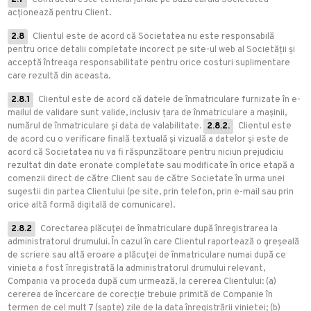
2.7
Contractul este temeiul juridic pe baza căruia Societatea
acționează pentru Client.
2.8
Clientul este de acord că Societatea nu este responsabilă
pentru orice detalii completate incorect pe site-ul web al Societății și
acceptă întreaga responsabilitate pentru orice costuri suplimentare
care rezultă din aceasta.
2.8.1
Clientul este de acord că datele de înmatriculare furnizate în e-
mailul de validare sunt valide, inclusiv țara de înmatriculare a mașinii,
numărul de înmatriculare și data de valabilitate.
2.8.2.
Clientul este
de acord cu o verificare finală textuală și vizuală a datelor și este de
acord că Societatea nu va fi răspunzătoare pentru niciun prejudiciu
rezultat din date eronate completate sau modificate în orice etapă a
comenzii direct de către Client sau de către Societate în urma unei
sugestii din partea Clientului (pe site, prin telefon, prin e-mail sau prin
orice altă formă digitală de comunicare).
2.8.2
Corectarea plăcuței de înmatriculare după înregistrarea la
administratorul drumului. În cazul în care Clientul raportează o greșeală
de scriere sau altă eroare a plăcuței de înmatriculare numai după ce
vinieta a fost înregistrată la administratorul drumului relevant,
Compania va proceda după cum urmează, la cererea Clientului: (a)
cererea de încercare de corecție trebuie primită de Companie în
termen de cel mult 7 (șapte) zile de la data înregistrării vinietei; (b)