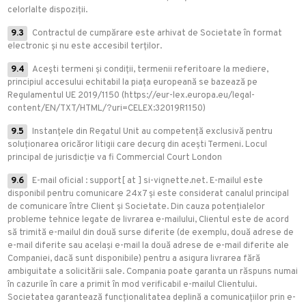
celorlalte dispoziții.
9.3
Contractul de cumpărare este arhivat de Societate în format
electronic și nu este accesibil terților.
9.4
Acești termeni și condiții, termenii referitoare la mediere,
principiul accesului echitabil la piața europeană se bazează pe
Regulamentul UE 2019/1150 (https://eur-lex.europa.eu/legal-
content/EN/TXT/HTML/?uri=CELEX:32019R1150)
9.5
Instanțele din Regatul Unit au competență exclusivă pentru
soluționarea oricăror litigii care decurg din acești Termeni. Locul
principal de jurisdicție va fi Commercial Court London
9.6
E-mail oficial : support[ at ] si-vignette.net. E-mailul este
disponibil pentru comunicare 24x7 și este considerat canalul principal
de comunicare între Client și Societate. Din cauza potențialelor
probleme tehnice legate de livrarea e-mailului, Clientul este de acord
să trimită e-mailul din două surse diferite (de exemplu, două adrese de
e-mail diferite sau același e-mail la două adrese de e-mail diferite ale
Companiei, dacă sunt disponibile) pentru a asigura livrarea fără
ambiguitate a solicitării sale. Compania poate garanta un răspuns numai
în cazurile în care a primit în mod verificabil e-mailul Clientului.
Societatea garantează funcționalitatea deplină a comunicațiilor prin e-