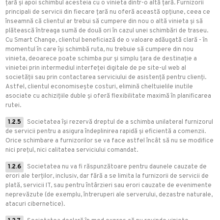
țară și apoi schimbul acesteia cu o vinieta dintr-o altă țară. Furnizorii
principali de servicii din fiecare țară nu oferă această opțiune, ceea ce
înseamnă că clientul ar trebui să cumpere din nou o altă vinieta și să
plătească întreaga sumă de două ori în cazul unei schimbări de traseu.
Cu Smart Change, clientul beneficiază de o valoare adăugată clară - în
momentul în care își schimbă ruta, nu trebuie să cumpere din nou
vinieta, deoarece poate schimba pur și simplu țara de destinație a
vinietei prin intermediul interfeței digitale de pe site-ul web al
societății sau prin contactarea serviciului de asistență pentru clienți.
Astfel, clientul economisește costuri, elimină cheltuielile inutile
asociate cu achizițiile duble și oferă flexibilitate maximă în planificarea
rutei.
1.2.5
Societatea își rezervă dreptul de a schimba unilateral furnizorul
de servicii pentru a asigura îndeplinirea rapidă și eficientă a comenzii.
Orice schimbare a furnizorilor se va face astfel încât să nu se modifice
nici prețul, nici calitatea serviciului comandat.
1.2.6
Societatea nu va fi răspunzătoare pentru daunele cauzate de
erori ale terților, inclusiv, dar fără a se limita la furnizorii de servicii de
plată, servicii IT, sau pentru întârzieri sau erori cauzate de evenimente
neprevăzute (de exemplu, întreruperi ale serverului, dezastre naturale,
atacuri cibernetice).