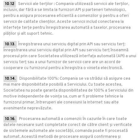
10.12
Servicii ale terților : Compania utilizează servicii ale terților,
inclusiv, dar fără a se limita la furnizori API și parteneri tehnologici,
pentru a asigura procesarea eficientă a comenzilor și pentru a oferi
servicii de calitate clienților. Aceste servicii includ conectarea la
interfețe terțe pentru înregistrarea automată a taxelor, procesarea
plăților și alt suport tehnic.
10.13.
Înregistrarea unui serviciu digital prin API sau serviciu terț:
Înregistrarea unui serviciu digital prin API sau serviciu terț înseamnă
procesul prin care Societatea utilizează interfața automată (API) a unui
serviciu terț sau a unui furnizor de servicii care are un acord de
cooperare cu furnizorul pentru a înregistra o vinieta electronică.
10.14.
Disponibilitate 100%: Compania se va strădui să asigure cea
mai mare disponibilitate posibilă a Serviciului. Cu toate acestea,
Societatea nu poate garanta disponibilitatea de 100% a Serviciului din
motive independente de voința sa, cum ar fi probleme tehnice la
furnizorul primar, întreruperi ale conexiunii la Internet sau alte
evenimente neprevăzute.
10.16.
Procesarea automată a comenzii: în cazurile în care toate
datele necesare sunt completate corect de către client și verificate
de sistemele automate ale societății, comanda poate fi procesată
automat. Această metodă de procesare asigură confirmarea și