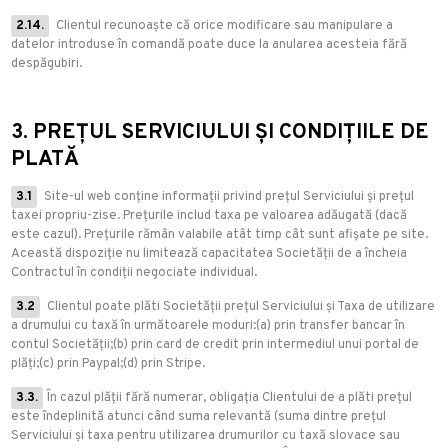
2.14.
Clientul recunoaște că orice modificare sau manipulare a
datelor introduse în comandă poate duce la anularea acesteia fără
despăgubiri.
3. PREȚUL SERVICIULUI ȘI CONDIȚIILE DE
PLATĂ
3.1
Site-ul web conține informații privind prețul Serviciului și prețul
taxei propriu-zise. Prețurile includ taxa pe valoarea adăugată (dacă
este cazul). Prețurile rămân valabile atât timp cât sunt afișate pe site.
Această dispoziție nu limitează capacitatea Societății de a încheia
Contractul în condiții negociate individual.
3.2
Clientul poate plăti Societății prețul Serviciului și Taxa de utilizare
a drumului cu taxă în următoarele moduri:(a) prin transfer bancar în
contul Societății;(b) prin card de credit prin intermediul unui portal de
plăți;(c) prin Paypal;(d) prin Stripe.
3.3.
În cazul plății fără numerar, obligația Clientului de a plăti prețul
este îndeplinită atunci când suma relevantă (suma dintre prețul
Serviciului și taxa pentru utilizarea drumurilor cu taxă slovace sau