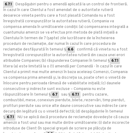
6.7.1
Despăgubiri pentru o amendă aplicată la un control de frontieră.
În cazul în care Clientul a fost amendat de o autoritate rutieră
deoarece vinieta pentru care a fost plasată Comanda nu a fost
înregistrată corespunzător la autoritatea rutieră, Compania va
compensa amenda în următoarele condiții: (a) compensarea integrală a
cuantumului amenzii se va efectua prin metoda de plată inițială a
Clientului în termen de 7 (șapte) zile lucrătoare de la încheierea
procedurii de reclamație, dar numai în cazul în care procedura de
reclamație desfășurată în temeiul §
6.6
confirmă că vinieta nu a fost
înregistrată corespunzător la autoritatea rutieră din cauza unei erori
atribuibile Companiei; (b) răspunderea Companiei în temeiul §
6.7.1
litera (a) este limitată la o (1) amendă per Comandă - în cazul în care
Clientul a primit mai multe amenzi în baza aceleiași Comenzi, Compania
va compensa prima amendă și, la discreția sa, poate oferi o vinietă de
înlocuire pentru perioada rămasă de valabilitate inițială; (c) daunele
consecutive și indirecte sunt excluse – Compania nu este
răspunzătoare în temeiul §
6.7
sau §
6.7.1
pentru cazare,
combustibil, mese, conexiuni pierdute, bilete, rezervări, timp pierdut,
profituri pierdute sau orice alte daune consecutive sau indirecte care
decurg din legătură cu o vinietă defectă; (d) despăgubirile în temeiul
§
6.7.1
NU se aplică dacă procedura de reclamație dovedește că cauza
amenzii a fost unul sau mai multe dintre următoarele: (i) date incorecte
introduse de Client (în special greșeli de scriere pe plăcuța de