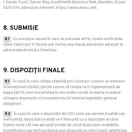
1 Sylvan Court, Sylvan Way, Southfields Business Park, Basildon, Essex
SS15 6TH, adresă de internet: https://www.ukecc.net.
8. SUBMISIE
8.1
Cu excepția cazului în care se prevede altfel, toate notificările
către Client pot fi făcute sub forma unui mesaj electronic adresat la
adresa electronică a Clientului.
9. DISPOZIȚII FINALE
9.1
În cazul în care relația stabilită prin Contract conține un element
internațional (străin), părțile convin că relația va fi reglementată de
legea țării în care Societatea își are sediul social. Aceasta nu aduce
atingere drepturilor Consumatorului în temeiul legislației general
obligatorii.
9.2
În cazul în care o dispoziție din CGC este sau devine invalidă sau
ineficientă, dispoziția invalidă va fi înlocuită cu o dispoziție al cărei
înțeles este cât mai apropiat posibil de cel al dispoziției invalidate.
Invaliditatea sau ineficacitatea unei dispoziții nu afectează validitatea