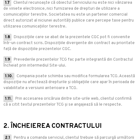
1.7
Clientul recunoaște că obiectul Serviciului nu este nici vânzarea
de viniete electronice, nici furnizarea de drepturi de utilizare a
comunicațiilor terestre. Societatea nu este un partener comercial
direct autorizat al niciunei autorități publice care percepe taxe pentru
utilizarea comunicațiilor terestre.
1.8
Dispozițiile care se abat de la prezentele CGC pot fi convenite
într-un contract scris. Dispozițiile divergente din contract au prioritate
față de dispozițiile prezentelor CGC.
1.9
Prevederile prezentelor TCG fac parte integrantă din Contractul
încheiat prin intermediul Site-ului.
1.10.
Compania poate schimba sau modifica formularea TCG. Această
dispoziție nu afectează drepturile și obligațiile care apar în perioada de
valabilitate a versiunii anterioare a TCG.
1.11.
Prin accesarea oricăruia dintre site-urile web, clientul confirmă
că a citit textul prezentelor TCG și se angajează să le respecte.
2. ÎNCHEIEREA CONTRACTULUI
2.1
Pentru a comanda serviciul, clientul trebuie să parcurgă următorii