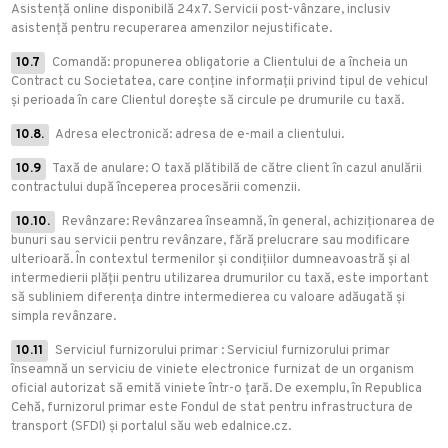
Asistență online disponibilă 24x7. Servicii post-vânzare, inclusiv
asistență pentru recuperarea amenzilor nejustificate.
10.7
Comandă: propunerea obligatorie a Clientului de a încheia un
Contract cu Societatea, care conține informații privind tipul de vehicul
și perioada în care Clientul dorește să circule pe drumurile cu taxă.
10.8.
Adresa electronică: adresa de e-mail a clientului.
10.9
Taxă de anulare: O taxă plătibilă de către client în cazul anulării
contractului după începerea procesării comenzii.
10.10.
Revânzare: Revânzarea înseamnă, în general, achiziționarea de
bunuri sau servicii pentru revânzare, fără prelucrare sau modificare
ulterioară. În contextul termenilor și condițiilor dumneavoastră și al
intermedierii plății pentru utilizarea drumurilor cu taxă, este important
să subliniem diferența dintre intermedierea cu valoare adăugată și
simpla revânzare.
10.11
Serviciul furnizorului primar : Serviciul furnizorului primar
înseamnă un serviciu de viniete electronice furnizat de un organism
oficial autorizat să emită viniete într-o țară. De exemplu, în Republica
Cehă, furnizorul primar este Fondul de stat pentru infrastructura de
transport (SFDI) și portalul său web edalnice.cz.