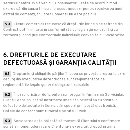
serviciul pentru un alt vehicul. Consumatorul este de acord în mod
expres că, din cauza timpului crescut necesar pentru rezolvarea unei
astfel de comenzi, anularea Comenzii nu este posibilă.
5.3
Clienții comerciali recunosc că drepturile lor de a se retrage din
Contract pot fi limitate în conformitate cu legislația aplicabilă și cu
termenii și condițiile contractuale individuale convenite cu Societatea.
6. DREPTURILE DE EXECUTARE
DEFECTUOASĂ ȘI GARANȚIA CALITĂȚII
6.1
Drepturile și obligațiile părților în ceea ce privește drepturile care
decurg din executarea defectuoasă sunt reglementate de
reglementările legale general obligatorii aplicabile.
6.2
În cazul oricăror deficiențe sau nereguli în furnizarea Serviciului,
Clientul este obligat să informeze imediat Societatea cu privire la
defectele detectate în Serviciu, în special prin poștă electronică.
Datele de contact sunt furnizate pe site-ul web.
6.3
Societatea este obligată să transmită Clientului o confirmare
scrisă a momentului în care Clientul și-a exercitat dreptul în urma