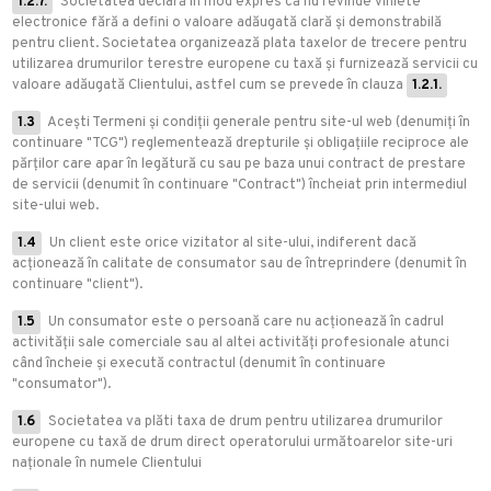
1.2.7.
Societatea declară în mod expres că nu revinde viniete
electronice fără a defini o valoare adăugată clară și demonstrabilă
pentru client. Societatea organizează plata taxelor de trecere pentru
utilizarea drumurilor terestre europene cu taxă și furnizează servicii cu
valoare adăugată Clientului, astfel cum se prevede în clauza
1.2.1.
1.3
Acești Termeni și condiții generale pentru site-ul web (denumiți în
continuare "TCG") reglementează drepturile și obligațiile reciproce ale
părților care apar în legătură cu sau pe baza unui contract de prestare
de servicii (denumit în continuare "Contract") încheiat prin intermediul
site-ului web.
1.4
Un client este orice vizitator al site-ului, indiferent dacă
acționează în calitate de consumator sau de întreprindere (denumit în
continuare "client").
1.5
Un consumator este o persoană care nu acționează în cadrul
activității sale comerciale sau al altei activități profesionale atunci
când încheie și execută contractul (denumit în continuare
"consumator").
1.6
Societatea va plăti taxa de drum pentru utilizarea drumurilor
europene cu taxă de drum direct operatorului următoarelor site-uri
naționale în numele Clientului