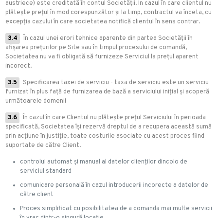
austriece) este creditată în contul Societății. În cazul în care clientul nu
plătește prețul în mod corespunzător și la timp, contractul va înceta, cu
excepția cazului în care societatea notifică clientul în sens contrar.
3.4
În cazul unei erori tehnice aparente din partea Societății în
afișarea prețurilor pe Site sau în timpul procesului de comandă,
Societatea nu va fi obligată să furnizeze Serviciul la prețul aparent
incorect.
3.5
Specificarea taxei de serviciu - taxa de serviciu este un serviciu
furnizat în plus față de furnizarea de bază a serviciului inițial și acoperă
următoarele domenii
3.6
În cazul în care Clientul nu plătește prețul Serviciului în perioada
specificată, Societatea își rezervă dreptul de a recupera această sumă
prin acțiune în justiție, toate costurile asociate cu acest proces fiind
suportate de către Client.
controlul automat și manual al datelor clienților dincolo de
serviciul standard
comunicare personală în cazul introducerii incorecte a datelor de
către client
Proces simplificat cu posibilitatea de a comanda mai multe servicii