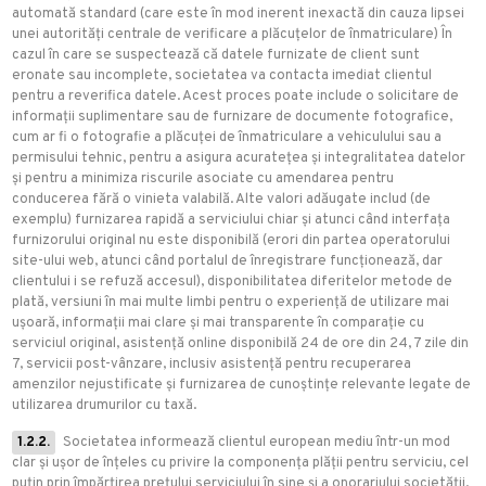
automată standard (care este în mod inerent inexactă din cauza lipsei
unei autorități centrale de verificare a plăcuțelor de înmatriculare) În
cazul în care se suspectează că datele furnizate de client sunt
eronate sau incomplete, societatea va contacta imediat clientul
pentru a reverifica datele. Acest proces poate include o solicitare de
informații suplimentare sau de furnizare de documente fotografice,
cum ar fi o fotografie a plăcuței de înmatriculare a vehiculului sau a
permisului tehnic, pentru a asigura acuratețea și integralitatea datelor
și pentru a minimiza riscurile asociate cu amendarea pentru
conducerea fără o vinieta valabilă. Alte valori adăugate includ (de
exemplu) furnizarea rapidă a serviciului chiar și atunci când interfața
furnizorului original nu este disponibilă (erori din partea operatorului
site-ului web, atunci când portalul de înregistrare funcționează, dar
clientului i se refuză accesul), disponibilitatea diferitelor metode de
plată, versiuni în mai multe limbi pentru o experiență de utilizare mai
ușoară, informații mai clare și mai transparente în comparație cu
serviciul original, asistență online disponibilă 24 de ore din 24, 7 zile din
7, servicii post-vânzare, inclusiv asistență pentru recuperarea
amenzilor nejustificate și furnizarea de cunoștințe relevante legate de
utilizarea drumurilor cu taxă.
1.2.2.
Societatea informează clientul european mediu într-un mod
clar și ușor de înțeles cu privire la componența plății pentru serviciu, cel
puțin prin împărțirea prețului serviciului în sine și a onorariului societății.