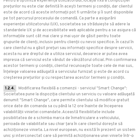
Pentru a optimiza experiența utilizatorului, locația fixă a compoziției
prețurilor nu este clar definită în acești termeni și condiții, dar clientul
este de acord că aceste informații pot fi urmărite și îi sunt disponibile
pe tot parcursul procesului de comandă. Ca parte a asigurării
experienței utilizatorului (UX), societatea se străduiește să adere la
standardele UX și de accesibilitate web aplicabile pentru a se asigura că
informațiile sunt cât mai clare și mai ușor de găsit pentru toate
grupurile de clienți, inclusiv pentru clienții cu nevoi specifice. În cazul în
care clientul nu a găsit prețuri sau informații specifice despre servicii,
acesta nu are dreptul de a utiliza serviciul, deoarece ar putea avea
impresia că serviciul este vândut de vânzătorul oficial. Prin confirmarea
acestor termeni și condiții, clientul recunoaște toate cele de mai sus,
înțelege valoarea adăugată a serviciului furnizat și este de acord cu
creșterea prețurilor și cu respectarea acestor termeni și condiții.
1.2.4.
Modificarea flexibilă a comenzii - serviciul "Smart Change":
Societatea pune la dispoziția clientului un serviciu cu valoare adăugată
denumit "Smart Change", care permite clientului să modifice gratuit
orice date din comanda sa cu până la 12 ore înainte de începerea
valabilității vinietei comandate. Această flexibilitate include
posibilitatea de a schimba marca de înmatriculare a vehiculului,
perioada de valabilitate sau chiar țara în care clientul dorește să
achiziționeze vinieta. La nivel european, nu există în prezent un sistem
unic și interconectat care să permită achiziționarea unei viniete într-o