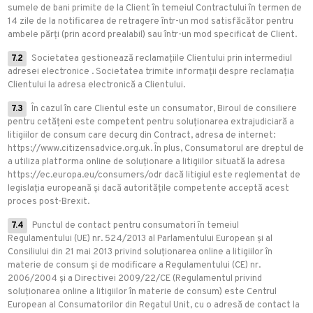
sumele de bani primite de la Client în temeiul Contractului în termen de
14 zile de la notificarea de retragere într-un mod satisfăcător pentru
ambele părți (prin acord prealabil) sau într-un mod specificat de Client.
7.2
Societatea gestionează reclamațiile Clientului prin intermediul
adresei electronice
. Societatea trimite informații despre reclamația
Clientului la adresa electronică a Clientului.
7.3
În cazul în care Clientul este un consumator, Biroul de consiliere
pentru cetățeni este competent pentru soluționarea extrajudiciară a
litigiilor de consum care decurg din Contract, adresa de internet:
https://www.citizensadvice.org.uk. În plus, Consumatorul are dreptul de
a utiliza platforma online de soluționare a litigiilor situată la adresa
https://ec.europa.eu/consumers/odr dacă litigiul este reglementat de
legislația europeană și dacă autoritățile competente acceptă acest
proces post-Brexit.
7.4
Punctul de contact pentru consumatori în temeiul
Regulamentului (UE) nr. 524/2013 al Parlamentului European și al
Consiliului din 21 mai 2013 privind soluționarea online a litigiilor în
materie de consum și de modificare a Regulamentului (CE) nr.
2006/2004 și a Directivei 2009/22/CE (Regulamentul privind
soluționarea online a litigiilor în materie de consum) este Centrul
European al Consumatorilor din Regatul Unit, cu o adresă de contact la