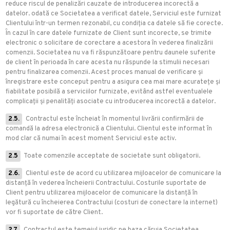
reduce riscul de penalizări cauzate de introducerea incorectă a
datelor. odată ce Societatea a verificat datele, Serviciul este furnizat
Clientului într-un termen rezonabil, cu condiția ca datele să fie corecte.
În cazul în care datele furnizate de Client sunt incorecte, se trimite
electronic o solicitare de corectare a acestora în vederea finalizării
comenzii. Societatea nu va fi răspunzătoare pentru daunele suferite
de client în perioada în care acesta nu răspunde la stimulii necesari
pentru finalizarea comenzii. Acest proces manual de verificare și
înregistrare este conceput pentru a asigura cea mai mare acuratețe și
fiabilitate posibilă a serviciilor furnizate, evitând astfel eventualele
complicații și penalități asociate cu introducerea incorectă a datelor.
2.5.
Contractul este încheiat în momentul livrării confirmării de
comandă la adresa electronică a Clientului. Clientul este informat în
mod clar că numai în acest moment Serviciul este activ.
2.5
Toate comenzile acceptate de societate sunt obligatorii.
2.6.
Clientul este de acord cu utilizarea mijloacelor de comunicare la
distanță în vederea încheierii Contractului. Costurile suportate de
Client pentru utilizarea mijloacelor de comunicare la distanță în
legătură cu încheierea Contractului (costuri de conectare la internet)
vor fi suportate de către Client.