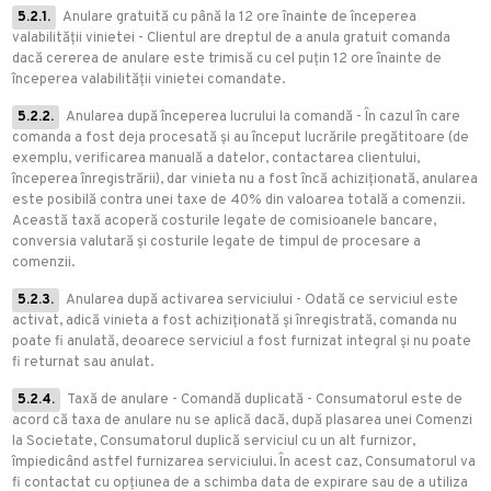
5.2.1.
Anulare gratuită cu până la 12 ore înainte de începerea
valabilității vinietei - Clientul are dreptul de a anula gratuit comanda
dacă cererea de anulare este trimisă cu cel puțin 12 ore înainte de
începerea valabilității vinietei comandate.
5.2.2.
Anularea după începerea lucrului la comandă - În cazul în care
comanda a fost deja procesată și au început lucrările pregătitoare (de
exemplu, verificarea manuală a datelor, contactarea clientului,
începerea înregistrării), dar vinieta nu a fost încă achiziționată, anularea
este posibilă contra unei taxe de 40% din valoarea totală a comenzii.
Această taxă acoperă costurile legate de comisioanele bancare,
conversia valutară și costurile legate de timpul de procesare a
comenzii.
5.2.3.
Anularea după activarea serviciului - Odată ce serviciul este
activat, adică vinieta a fost achiziționată și înregistrată, comanda nu
poate fi anulată, deoarece serviciul a fost furnizat integral și nu poate
fi returnat sau anulat.
5.2.4.
Taxă de anulare - Comandă duplicată - Consumatorul este de
acord că taxa de anulare nu se aplică dacă, după plasarea unei Comenzi
la Societate, Consumatorul duplică serviciul cu un alt furnizor,
împiedicând astfel furnizarea serviciului. În acest caz, Consumatorul va
fi contactat cu opțiunea de a schimba data de expirare sau de a utiliza