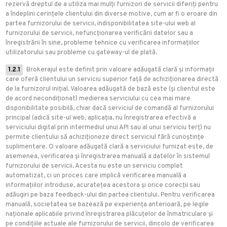
rezervă dreptul de a utiliza mai mulți furnizori de servicii diferiți pentru
a îndeplini cerințele clientului din diverse motive, cum ar fi o eroare din
partea furnizorului de servicii, indisponibilitatea site-ului web al
furnizorului de servicii, nefuncționarea verificării datelor sau a
înregistrării în sine, probleme tehnice cu verificarea informațiilor
utilizatorului sau probleme cu gateway-ul de plată.
1.2.1
Brokerajul este definit prin valoare adăugată clară și informații
care oferă clientului un serviciu superior față de achiziționarea directă
de la furnizorul inițial. Valoarea adăugată de bază este (și clientul este
de acord necondiționat) medierea serviciului cu cea mai mare
disponibilitate posibilă, chiar dacă serviciul de comandă al furnizorului
principal (adică site-ul web, aplicația, nu înregistrarea efectivă a
serviciului digital prin intermediul unui API sau al unui serviciu terț) nu
permite clientului să achiziționeze direct serviciul fără cunoștințe
suplimentare. O valoare adăugată clară a serviciului furnizat este, de
asemenea, verificarea și înregistrarea manuală a datelor în sistemul
furnizorului de servicii. Acesta nu este un serviciu complet
automatizat, ci un proces care implică verificarea manuală a
informațiilor introduse, acuratețea acestora și orice corecții sau
adăugiri pe baza feedback-ului din partea clientului. Pentru verificarea
manuală, societatea se bazează pe experiența anterioară, pe legile
naționale aplicabile privind înregistrarea plăcuțelor de înmatriculare și
pe condițiile actuale ale furnizorului de servicii, dincolo de verificarea