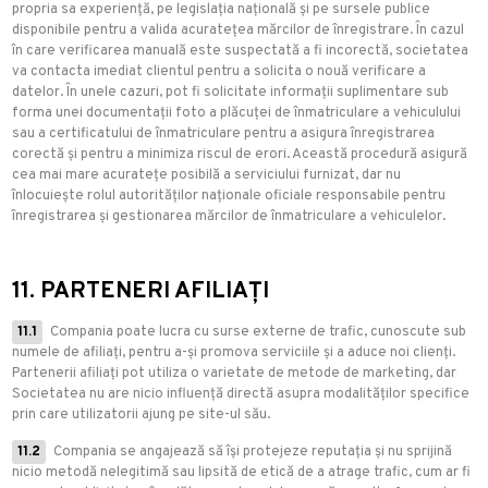
propria sa experiență, pe legislația națională și pe sursele publice
disponibile pentru a valida acuratețea mărcilor de înregistrare. În cazul
în care verificarea manuală este suspectată a fi incorectă, societatea
va contacta imediat clientul pentru a solicita o nouă verificare a
datelor. În unele cazuri, pot fi solicitate informații suplimentare sub
forma unei documentații foto a plăcuței de înmatriculare a vehiculului
sau a certificatului de înmatriculare pentru a asigura înregistrarea
corectă și pentru a minimiza riscul de erori. Această procedură asigură
cea mai mare acuratețe posibilă a serviciului furnizat, dar nu
înlocuiește rolul autorităților naționale oficiale responsabile pentru
înregistrarea și gestionarea mărcilor de înmatriculare a vehiculelor.
11. PARTENERI AFILIAȚI
11.1
Compania poate lucra cu surse externe de trafic, cunoscute sub
numele de afiliați, pentru a-și promova serviciile și a aduce noi clienți.
Partenerii afiliați pot utiliza o varietate de metode de marketing, dar
Societatea nu are nicio influență directă asupra modalităților specifice
prin care utilizatorii ajung pe site-ul său.
11.2
Compania se angajează să își protejeze reputația și nu sprijină
nicio metodă nelegitimă sau lipsită de etică de a atrage trafic, cum ar fi