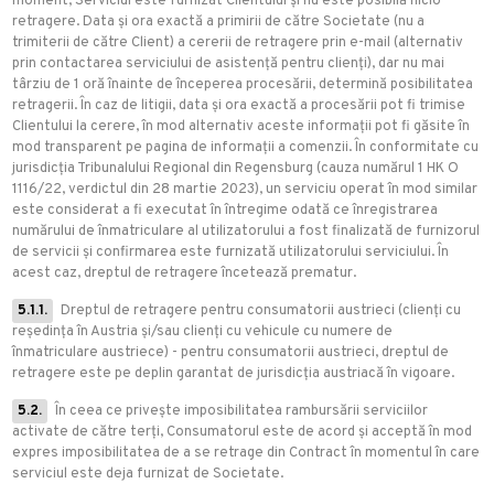
moment, Serviciul este furnizat Clientului și nu este posibilă nicio
retragere. Data și ora exactă a primirii de către Societate (nu a
trimiterii de către Client) a cererii de retragere prin e-mail (alternativ
prin contactarea serviciului de asistență pentru clienți), dar nu mai
târziu de 1 oră înainte de începerea procesării, determină posibilitatea
retragerii. În caz de litigii, data și ora exactă a procesării pot fi trimise
Clientului la cerere, în mod alternativ aceste informații pot fi găsite în
mod transparent pe pagina de informații a comenzii. În conformitate cu
jurisdicția Tribunalului Regional din Regensburg (cauza numărul 1 HK O
1116/22, verdictul din 28 martie 2023), un serviciu operat în mod similar
este considerat a fi executat în întregime odată ce înregistrarea
numărului de înmatriculare al utilizatorului a fost finalizată de furnizorul
de servicii și confirmarea este furnizată utilizatorului serviciului. În
acest caz, dreptul de retragere încetează prematur.
5.1.1.
Dreptul de retragere pentru consumatorii austrieci (clienți cu
reședința în Austria și/sau clienți cu vehicule cu numere de
înmatriculare austriece) - pentru consumatorii austrieci, dreptul de
retragere este pe deplin garantat de jurisdicția austriacă în vigoare.
5.2.
În ceea ce privește imposibilitatea rambursării serviciilor
activate de către terți, Consumatorul este de acord și acceptă în mod
expres imposibilitatea de a se retrage din Contract în momentul în care
serviciul este deja furnizat de Societate.