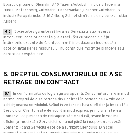
Bosruck și tunelul Gleinalm, A 10 Tauern Autobahn inclusiv Tauern și
tunelul Katschberg, Autobahn 11 Karawanken, Brenner Autobahn 13
inclusiv Europabrücke, S 16 Arlberg Schnellstraße inclusiv tunelul rutier
Arlberg
4.3
Societatea garantează livrarea Serviciului sub rezerva
introducerii datelor corecte și a efectuării cu succes a plății.
Întârzierile cauzate de Client, cum ar fi introducerea incorectă a
datelor, întârzierea răspunsului, nu constituie motiv de plângere sau
cerere de despăgubire.
5. DREPTUL CONSUMATORULUI DE A SE
RETRAGE DIN CONTRACT
5.1
În conformitate cu legislația europeană, Consumatorul are în mod
normal dreptul de a se retrage din Contract în termen de 14 zile de la
achiziționarea serviciului. Având în vedere natura și eficiența imediată a
Serviciului, Clientul este de acord în mod expres, prin transmiterea
Comenzii, ca perioada de retragere să fie redusă, având în vedere
eficiența imediată a Serviciului, și numai până la începerea procesării
Comenzii (când Serviciul este deja furnizat Clientului). Din acel