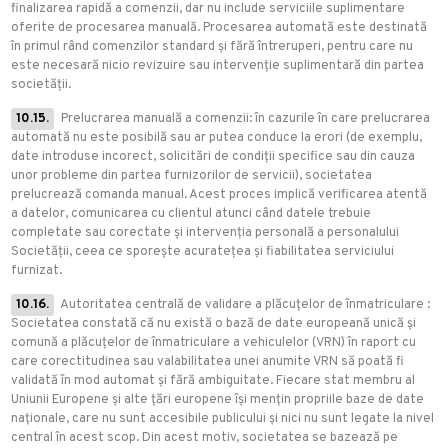
finalizarea rapidă a comenzii, dar nu include serviciile suplimentare
oferite de procesarea manuală. Procesarea automată este destinată
în primul rând comenzilor standard și fără întreruperi, pentru care nu
este necesară nicio revizuire sau intervenție suplimentară din partea
societății.
10.15.
Prelucrarea manuală a comenzii: în cazurile în care prelucrarea
automată nu este posibilă sau ar putea conduce la erori (de exemplu,
date introduse incorect, solicitări de condiții specifice sau din cauza
unor probleme din partea furnizorilor de servicii), societatea
prelucrează comanda manual. Acest proces implică verificarea atentă
a datelor, comunicarea cu clientul atunci când datele trebuie
completate sau corectate și intervenția personală a personalului
Societății, ceea ce sporește acuratețea și fiabilitatea serviciului
furnizat.
10.16.
Autoritatea centrală de validare a plăcuțelor de înmatriculare :
Societatea constată că nu există o bază de date europeană unică și
comună a plăcuțelor de înmatriculare a vehiculelor (VRN) în raport cu
care corectitudinea sau valabilitatea unei anumite VRN să poată fi
validată în mod automat și fără ambiguitate. Fiecare stat membru al
Uniunii Europene și alte țări europene își mențin propriile baze de date
naționale, care nu sunt accesibile publicului și nici nu sunt legate la nivel
central în acest scop. Din acest motiv, societatea se bazează pe