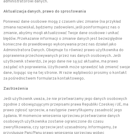
administratorowi danych.
Aktualizacja danych, prawo do sprostowania
Ponieważ dane osobowe mogą z czasem ulec zmianie (na przykład
zmiana nazwiska), będziemy zadowoleni, jeśli poinformujesz nas o
zmianie, abyśmy mogli aktualizować Twoje dane osobowe i unikać
błędów. Przekazanie informacji o zmianie danych jest bezwzględnie
konieczne do prawidłowego wykonywania przez nas działań jako
Administratora Danych. Obejmuje to również prawo użytkownika do
poprawienia przechowywanych przez nas danych osobowych. Jeśli
użytkownik stwierdzi, że jego dane nie są już aktualne, ma prawo
zażądać ich poprawienia. Użytkownik może sprawdzić lub zmienić swoje
dane, logując się na tej stronie. W razie wątpliwości prosimy o kontakt
za pośrednictwem formularza kontaktowego.
Zastrzeżenia
Jeśli użytkownik uważa, że nie przetwarzamy jego danych osobowych
zgodnie z obowiązującymi przepisami prawa Republiki Czeskiej i UE, ma
prawo zgłosić sprzeciw, a następnie zweryfikujemy zasadność jego
żądania. W momencie wniesienia sprzeciwu przetwarzanie danych
osobowych użytkownika zostanie ograniczone do czasu
zweryfikowania, czy sprzeciw jest uzasadniony. Informujemy, że
przysługuje Pani/Panu prawo wniesienia sprzeciwu wobec