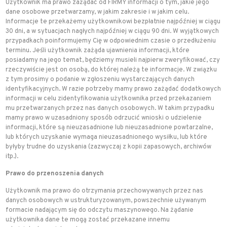
Użytkownik ma prawo zażądać od FIRMY informacji o tym, jakie jego
dane osobowe przetwarzamy, w jakim zakresie i w jakim celu.
Informacje te przekażemy użytkownikowi bezpłatnie najpóźniej w ciągu
30 dni, a w sytuacjach nagłych najpóźniej w ciągu 90 dni. W wyjątkowych
przypadkach poinformujemy Cię w odpowiednim czasie o przedłużeniu
terminu. Jeśli użytkownik zażąda ujawnienia informacji, które
posiadamy na jego temat, będziemy musieli najpierw zweryfikować, czy
rzeczywiście jest on osobą, do której należą te informacje. W związku
z tym prosimy o podanie w zgłoszeniu wystarczających danych
identyfikacyjnych. W razie potrzeby mamy prawo zażądać dodatkowych
informacji w celu zidentyfikowania użytkownika przed przekazaniem
mu przetwarzanych przez nas danych osobowych. W takim przypadku
mamy prawo w uzasadniony sposób odrzucić wnioski o udzielenie
informacji, które są nieuzasadnione lub nieuzasadnione powtarzalne,
lub których uzyskanie wymaga nieuzasadnionego wysiłku, lub które
byłyby trudne do uzyskania (zazwyczaj z kopii zapasowych, archiwów
itp.).
Prawo do przenoszenia danych
Użytkownik ma prawo do otrzymania przechowywanych przez nas
danych osobowych w ustrukturyzowanym, powszechnie używanym
formacie nadającym się do odczytu maszynowego. Na żądanie
użytkownika dane te mogą zostać przekazane innemu