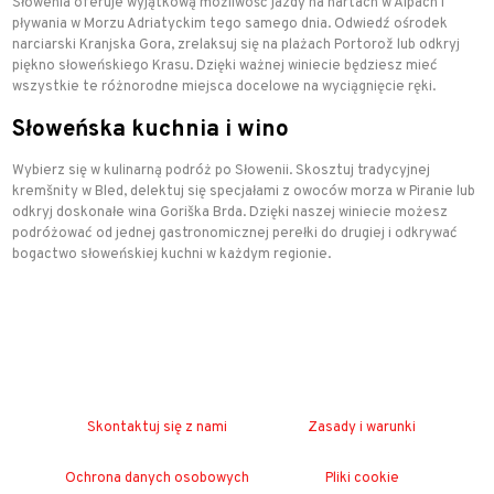
Słowenia oferuje wyjątkową możliwość jazdy na nartach w Alpach i
pływania w Morzu Adriatyckim tego samego dnia. Odwiedź ośrodek
narciarski Kranjska Gora, zrelaksuj się na plażach Portorož lub odkryj
piękno słoweńskiego Krasu. Dzięki ważnej winiecie będziesz mieć
wszystkie te różnorodne miejsca docelowe na wyciągnięcie ręki.
Słoweńska kuchnia i wino
Wybierz się w kulinarną podróż po Słowenii. Skosztuj tradycyjnej
kremšnity w Bled, delektuj się specjałami z owoców morza w Piranie lub
odkryj doskonałe wina Goriška Brda. Dzięki naszej winiecie możesz
podróżować od jednej gastronomicznej perełki do drugiej i odkrywać
bogactwo słoweńskiej kuchni w każdym regionie.
Skontaktuj się z nami
Zasady i warunki
Ochrona danych osobowych
Pliki cookie