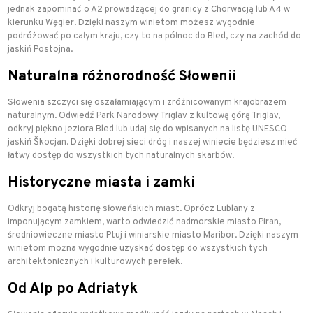
jednak zapominać o A2 prowadzącej do granicy z Chorwacją lub A4 w
kierunku Węgier. Dzięki naszym winietom możesz wygodnie
podróżować po całym kraju, czy to na północ do Bled, czy na zachód do
jaskiń Postojna.
Naturalna różnorodność Słowenii
Słowenia szczyci się oszałamiającym i zróżnicowanym krajobrazem
naturalnym. Odwiedź Park Narodowy Triglav z kultową górą Triglav,
odkryj piękno jeziora Bled lub udaj się do wpisanych na listę UNESCO
jaskiń Škocjan. Dzięki dobrej sieci dróg i naszej winiecie będziesz mieć
łatwy dostęp do wszystkich tych naturalnych skarbów.
Historyczne miasta i zamki
Odkryj bogatą historię słoweńskich miast. Oprócz Lublany z
imponującym zamkiem, warto odwiedzić nadmorskie miasto Piran,
średniowieczne miasto Ptuj i winiarskie miasto Maribor. Dzięki naszym
winietom można wygodnie uzyskać dostęp do wszystkich tych
architektonicznych i kulturowych perełek.
Od Alp po Adriatyk