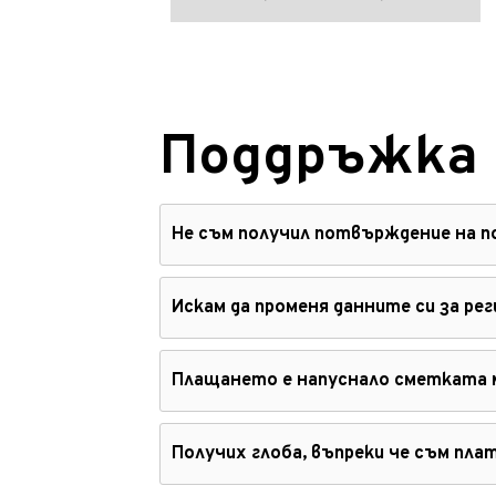
Поддръжка 
Не съм получил потвърждение на 
Искам да променя данните си за ре
Плащането е напуснало сметката м
Получих глоба, въпреки че съм пл