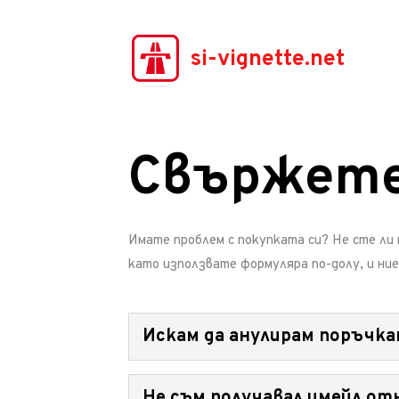
si-vignette.net
Свържете 
Имате проблем с покупката си? Не сте ли 
като използвате формуляра по-долу, и ние
Искам да анулирам поръчка
Съгласно условията за ползване е възмож
Не съм получавал имейл о