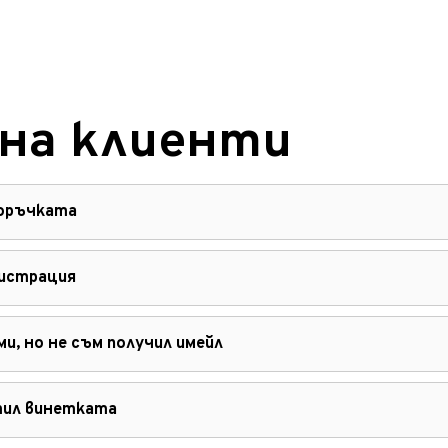
на клиенти
поръчката
гистрация
и, но не съм получил имейл
атил винетката