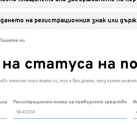
ъзстановяване на сумата.
ля, проверете папката за спам или други папки, в които може да 
ждането на регистрационния знак или дър
кновената си поща.
 връзка към страницата с благодарности. Ако поръчката все още
 Пишете ни
регистрационния номер. За съжаление, след като поръчката е зав
 на статуса на п
имейл относно поръчката си, тук е връзката, чрез която може
ила
Регистрационен номер на превозното средство
И