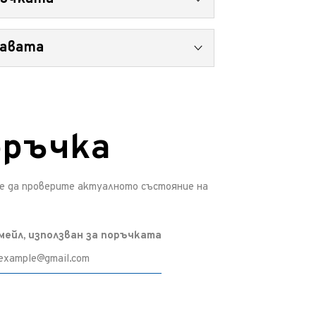
се доставят информационни имейли. В някои
жавата
 не е обработена, можете да промените
ършена, промяната вече не е възможна и
оръчка
те да проверите актуалното състояние на
мейл, използван за поръчката