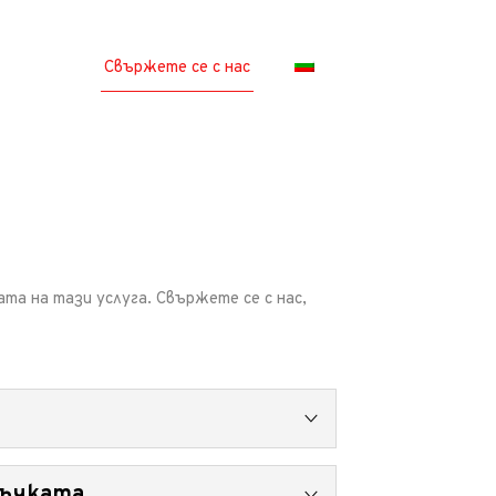
Свържете се с нас
та на тази услуга. Свържете се с нас,
а работата по нея. В случай че
ръчката