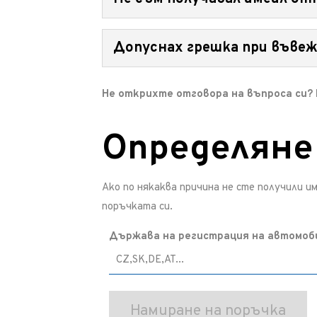
поръчката е завършена, не е възможно в
Ако имейл адресът е въведен правилно, мо
Допуснах грешка при въве
случаи може да не намерите имейла в оби
След плащането в имейла си ще намерите
Не открихте отговора на въпроса си?
всички данни, включително държавата и 
трябва да се създаде нова поръчка.
Определяне
Ако по някаква причина не сте получили 
поръчката си.
Държава на регистрация на автомоб