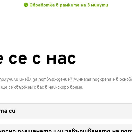
Обработка в рамките на 3 минути
се с нас
получили имейл за потвърждение? Личната подкрепа е в основа
 ще се свържем с вас в най-скоро време.
та си
но да възстановите стойността на поръчката си преди началото н
тносно плащането или завършването на по