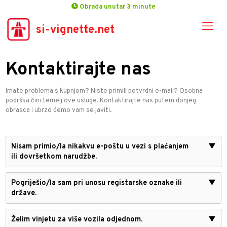
Obrada unutar 3 minute
si-vignette.net
Kontaktirajte nas
Imate problema s kupnjom? Niste primili potvrdni e-mail? Osobna
podrška čini temelj ove usluge. Kontaktirajte nas putem donjeg
obrasca i ubrzo ćemo vam se javiti.
Nisam primio/la nikakvu e-poštu u vezi s plaćanjem
▼
ili dovršetkom narudžbe.
Pogriješio/la sam pri unosu registarske oznake ili
▼
države.
Želim vinjetu za više vozila odjednom.
▼