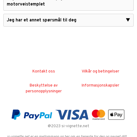
motorveistemplet
Jeg har et annet spørsmål til deg
▼
Kontakt oss
Vilkår og betingelser
Beskyttelse av
Informasjonskapsler
personopplysninger
@2023 si-vignette.net
si-vignette.net er en mellommann og ber om en tjeneste for deg og navnet ditt.