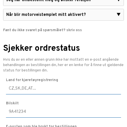
Jeg har ombestemt meg og ønsker refusjon
▼
Når blir motorveistemplet mitt aktivert?
▼
Fant du ikke svaret på spørsmålet? skriv oss
Sjekker ordrestatus
Hvis du av en eller annen grunn ikke har mottatt en e-post angående
behandlingen av bestillingen din, her er en lenke for å finne ut gjeldende
status for bestillingen din.
Land for kjøretøyregistrering
Bilskilt
E-posten som ble brukt for bestillingen