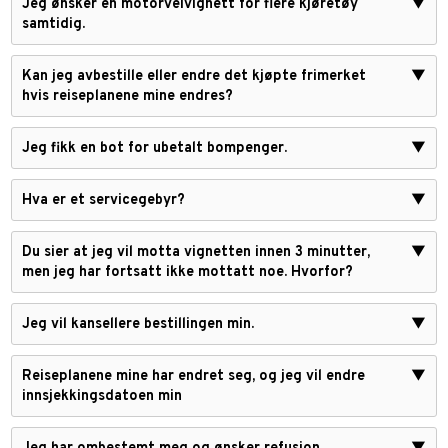
Jeg ønsker en motorveivignett for flere kjøretøy
▼
samtidig.
Kan jeg avbestille eller endre det kjøpte frimerket
▼
hvis reiseplanene mine endres?
Jeg fikk en bot for ubetalt bompenger.
▼
Hva er et servicegebyr?
▼
Du sier at jeg vil motta vignetten innen 3 minutter,
▼
men jeg har fortsatt ikke mottatt noe. Hvorfor?
Jeg vil kansellere bestillingen min.
▼
Reiseplanene mine har endret seg, og jeg vil endre
▼
innsjekkingsdatoen min