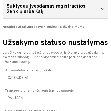
Jei el. pašto adresas įvestas teisingai, patikrinkite
Suklydau įvesdamas registracijos
nepageidaujamų laiškų aplanką arba kitus aplankus, į kuriuos
gali būti pristatomi informaciniai el. laiškai. Kai kuriais atvejais
ženklą arba šalį
el. laiško galite nerasti įprastiniame pašte.
Atlikę mokėjimą el. laiške rasite nuorodą į padėkos puslapį. Jei
Neradote atsakymo į savo klausimą? Rašykite mums
užsakymas dar neapdorotas, galite pakeisti bet kokią
informaciją, įskaitant šalį ir registracijos numerį. Deja, kai
užsakymas baigiamas, jo pakeisti nebegalima ir reikia sukurti
Užsakymo statuso nustatymas
naują užsakymą.
Jei dėl kokių nors priežasčių negavote el. laiško apie savo užsakymą,
čia rasite nuorodą, kuria naudodamiesi galite patikrinti dabartinę
užsakymo būseną.
Automobilio registracijos šalis
Transporto priemonės registracijos numeris