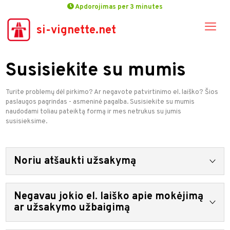
Apdorojimas per 3 minutes
si-vignette.net
Susisiekite su mumis
Turite problemų dėl pirkimo? Ar negavote patvirtinimo el. laiško? Šios
paslaugos pagrindas - asmeninė pagalba. Susisiekite su mumis
naudodami toliau pateiktą formą ir mes netrukus su jumis
susisieksime.
Noriu atšaukti užsakymą
Pagal taisykles ir sąlygas galima susigrąžinti pinigus už
Negavau jokio el. laiško apie mokėjimą
užsakymą prieš pradedant jį vykdyti. Jei užsakymas įvykdytas,
pinigų grąžinimas negalimas.
ar užsakymo užbaigimą