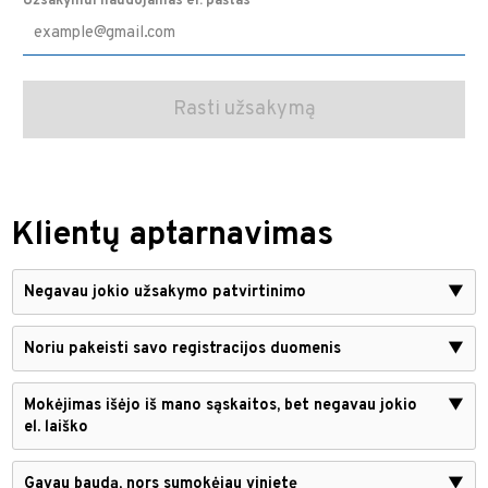
Užsakymui naudojamas el. paštas
Klientų aptarnavimas
Negavau jokio užsakymo patvirtinimo
▼
Noriu pakeisti savo registracijos duomenis
▼
Mokėjimas išėjo iš mano sąskaitos, bet negavau jokio
▼
el. laiško
Gavau baudą, nors sumokėjau vinjetę
▼