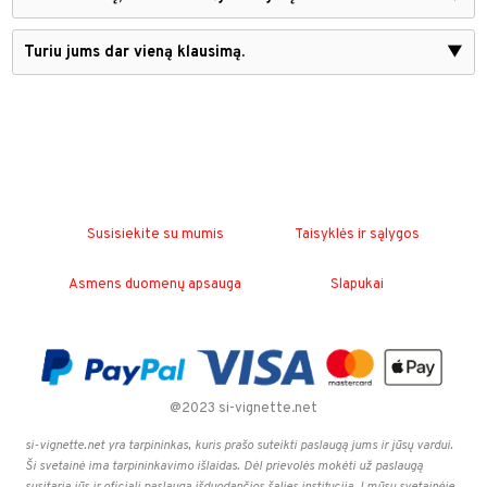
Turiu jums dar vieną klausimą.
▼
Susisiekite su mumis
Taisyklės ir sąlygos
Asmens duomenų apsauga
Slapukai
@2023 si-vignette.net
si-vignette.net yra tarpininkas, kuris prašo suteikti paslaugą jums ir jūsų vardui.
Ši svetainė ima tarpininkavimo išlaidas. Dėl prievolės mokėti už paslaugą