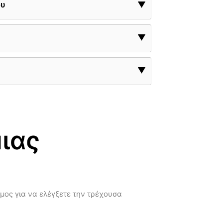
ου
▼
▼
▼
ιας
σμος για να ελέγξετε την τρέχουσα