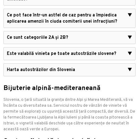
Ce pot face într-un astfel de caz pentru a împiedica
▼
aplicarea amenzii în ciuda comiterii unei infracțiuni?
Ce sunt categoriile 2A și 2B?
▼
Este valabilă vinieta pe toate autostrăzile slovene?
▼
Harta autostrăzilor din Slovenia
▼
Bijuterie alpină-mediteraneană
Slovenia, o țară situată la granița dintre Alpi și Marea Mediterană, vă va
încânta cu diversitatea sa. Serviciul nostru de vânzări de viniete vă
permite să explorați cu ușurință această țară compactă, dar diversă. De
la fermecătoarea Ljubljana la Alpii Iulieni și până la coasta pitorească a
Istriei, o vignetă valabilă deschide ușa către experiențe de neuitat în
această oază verde a Europei.