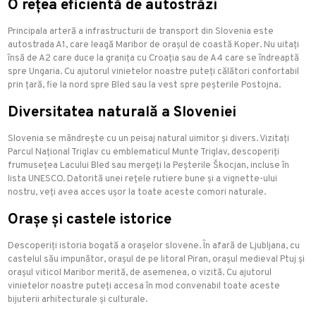
O rețea eficientă de autostrăzi
Principala arteră a infrastructurii de transport din Slovenia este
autostrada A1, care leagă Maribor de orașul de coastă Koper. Nu uitați
însă de A2 care duce la granița cu Croația sau de A4 care se îndreaptă
spre Ungaria. Cu ajutorul vinietelor noastre puteți călători confortabil
prin țară, fie la nord spre Bled sau la vest spre peșterile Postojna.
Diversitatea naturală a Sloveniei
Slovenia se mândrește cu un peisaj natural uimitor și divers. Vizitați
Parcul Național Triglav cu emblematicul Munte Triglav, descoperiți
frumusețea Lacului Bled sau mergeți la Peșterile Škocjan, incluse în
lista UNESCO. Datorită unei rețele rutiere bune și a vignette-ului
nostru, veți avea acces ușor la toate aceste comori naturale.
Orașe și castele istorice
Descoperiți istoria bogată a orașelor slovene. În afară de Ljubljana, cu
castelul său impunător, orașul de pe litoral Piran, orașul medieval Ptuj și
orașul viticol Maribor merită, de asemenea, o vizită. Cu ajutorul
vinietelor noastre puteți accesa în mod convenabil toate aceste
bijuterii arhitecturale și culturale.