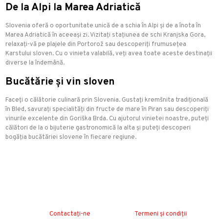
De la Alpi la Marea Adriatică
Slovenia oferă o oportunitate unică de a schia în Alpi și de a înota în
Marea Adriatică în aceeași zi. Vizitați stațiunea de schi Kranjska Gora,
relaxați-vă pe plajele din Portorož sau descoperiți frumusețea
Karstului sloven. Cu o vinieta valabilă, veți avea toate aceste destinații
diverse la îndemână.
Bucătărie și vin sloven
Faceți o călătorie culinară prin Slovenia. Gustați kremšnita tradițională
în Bled, savurați specialități din fructe de mare în Piran sau descoperiți
vinurile excelente din Goriška Brda. Cu ajutorul vinietei noastre, puteți
călători de la o bijuterie gastronomică la alta și puteți descoperi
bogăția bucătăriei slovene în fiecare regiune.
Contactați-ne
Termeni și condiții