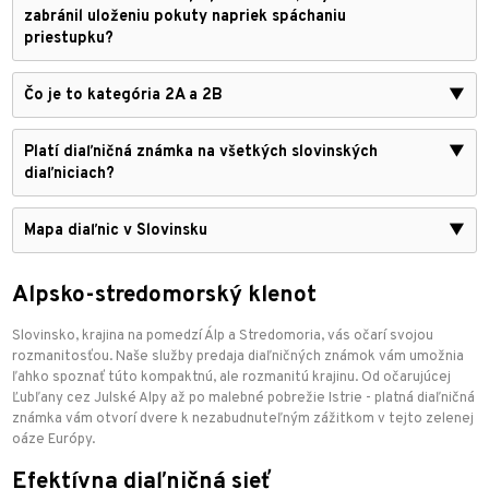
zabránil uloženiu pokuty napriek spáchaniu
priestupku?
Čo je to kategória 2A a 2B
▼
Platí diaľničná známka na všetkých slovinských
▼
diaľniciach?
Mapa diaľnic v Slovinsku
▼
Alpsko-stredomorský klenot
Slovinsko, krajina na pomedzí Álp a Stredomoria, vás očarí svojou
rozmanitosťou. Naše služby predaja diaľničných známok vám umožnia
ľahko spoznať túto kompaktnú, ale rozmanitú krajinu. Od očarujúcej
Ľubľany cez Julské Alpy až po malebné pobrežie Istrie - platná diaľničná
známka vám otvorí dvere k nezabudnuteľným zážitkom v tejto zelenej
oáze Európy.
Efektívna diaľničná sieť