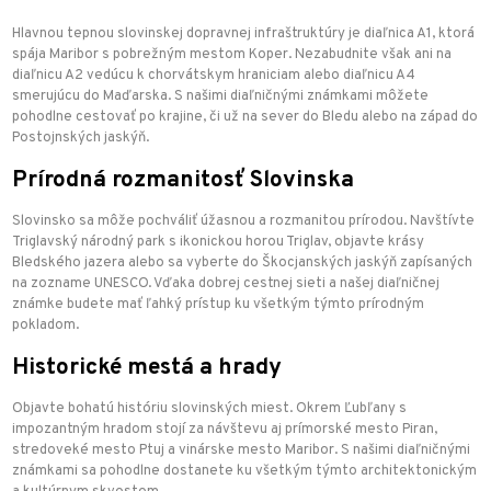
Hlavnou tepnou slovinskej dopravnej infraštruktúry je diaľnica A1, ktorá
spája Maribor s pobrežným mestom Koper. Nezabudnite však ani na
diaľnicu A2 vedúcu k chorvátskym hraniciam alebo diaľnicu A4
smerujúcu do Maďarska. S našimi diaľničnými známkami môžete
pohodlne cestovať po krajine, či už na sever do Bledu alebo na západ do
Postojnských jaskýň.
Prírodná rozmanitosť Slovinska
Slovinsko sa môže pochváliť úžasnou a rozmanitou prírodou. Navštívte
Triglavský národný park s ikonickou horou Triglav, objavte krásy
Bledského jazera alebo sa vyberte do Škocjanských jaskýň zapísaných
na zozname UNESCO. Vďaka dobrej cestnej sieti a našej diaľničnej
známke budete mať ľahký prístup ku všetkým týmto prírodným
pokladom.
Historické mestá a hrady
Objavte bohatú históriu slovinských miest. Okrem Ľubľany s
impozantným hradom stojí za návštevu aj prímorské mesto Piran,
stredoveké mesto Ptuj a vinárske mesto Maribor. S našimi diaľničnými
známkami sa pohodlne dostanete ku všetkým týmto architektonickým