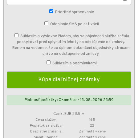
Prioritné spracovanie
Odoslanie SMS po aktivácii
Súhlasím a výslovne žiadam, aby sa objednaná služba začala
poskytovať pred uplynutím lehoty na odstúpenie od zmluvy.
Beriem na vedomie, že po úplnom dokončení objednávky strácam
právo na odstúpenie od zmluvy.
Súhlasím s
podmienkami
Platnosť pečiatky: Okamžite - 13. 08. 2026 23:59
Cena: EUR 38.5
⯆
Cena služby:
16.5
Poplatok za služby:
22
Bezplatné zrušenie:
Zahrnuté v cene
Smart Change:
Zahrnuté v cene