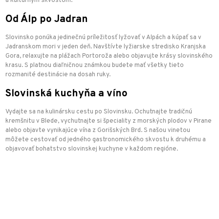
a kultúrnym skvostom.
Od Álp po Jadran
Slovinsko ponúka jedinečnú príležitosť lyžovať v Alpách a kúpať sa v
Jadranskom mori v jeden deň. Navštívte lyžiarske stredisko Kranjska
Gora, relaxujte na plážach Portoroža alebo objavujte krásy slovinského
krasu. S platnou diaľničnou známkou budete mať všetky tieto
rozmanité destinácie na dosah ruky.
Slovinská kuchyňa a víno
Vydajte sa na kulinársku cestu po Slovinsku. Ochutnajte tradičnú
kremšnitu v Blede, vychutnajte si špeciality z morských plodov v Pirane
alebo objavte vynikajúce vína z Gorišských Brd. S našou vinetou
môžete cestovať od jedného gastronomického skvostu k druhému a
objavovať bohatstvo slovinskej kuchyne v každom regióne.